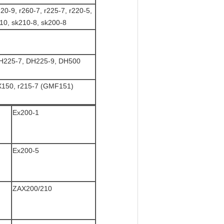
0-9, r260-7, r225-7, r220-5,
10, sk210-8, sk200-8
H225-7, DH225-9, DH500
X150, r215-7 (GMF151)
Ex200-1
Ex200-5
ZAX200/210