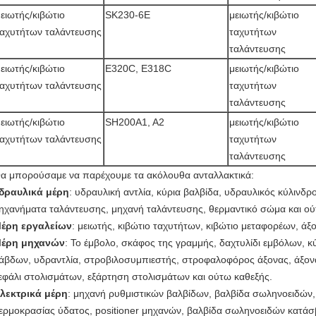
ειωτής/κιβώτιο
SK230-6E
μειωτής/κιβώτιο
ταχυτήτων ταλάντευσης
ταχυτήτων
ταλάντευσης
ειωτής/κιβώτιο
E320C, E318C
μειωτής/κιβώτιο
ταχυτήτων ταλάντευσης
ταχυτήτων
ταλάντευσης
ειωτής/κιβώτιο
SH200A1, A2
μειωτής/κιβώτιο
ταχυτήτων ταλάντευσης
ταχυτήτων
ταλάντευσης
α μπορούσαμε να παρέχουμε τα ακόλουθα ανταλλακτικά:
δραυλικά μέρη
: υδραυλική αντλία, κύρια βαλβίδα, υδραυλικός κύλινδρο
ηχανήματα ταλάντευσης, μηχανή ταλάντευσης, θερμαντικό σώμα και ο
έρη εργαλείων
: μειωτής, κιβώτιο ταχυτήτων, κιβώτιο μεταφορέων, άξ
έρη μηχανών
: Το έμβολο, σκάφος της γραμμής, δαχτυλίδι εμβόλων, κ
άβδων, υδραντλία, στροβιλοσυμπιεστής, στροφαλοφόρος άξονας, άξονα
εφάλι στολισμάτων, εξάρτηση στολισμάτων και ούτω καθεξής.
λεκτρικά μέρη
: μηχανή ρυθμιστικών βαλβίδων, βαλβίδα σωληνοειδών,
ερμοκρασίας ύδατος, positioner μηχανών, βαλβίδα σωληνοειδών κατάσ