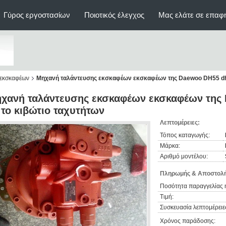
Γύρος εργοστασίων
Ποιοτικός έλεγχος
Μας ελάτε σε επαφ
 εκσκαφέων
Μηχανή ταλάντευσης εκσκαφέων εκσκαφέων της Daewoo DH55 dh6
χανή ταλάντευσης εκσκαφέων εκσκαφέων της
 το κιβώτιο ταχυτήτων
Λεπτομέρειες:
Τόπος καταγωγής:
Μάρκα:
Αριθμό μοντέλου:
Πληρωμής & Αποστολή
Ποσότητα παραγγελίας 
Τιμή:
Συσκευασία λεπτομέρειε
Χρόνος παράδοσης: