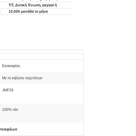
T/T, Δυτική Ένωση, paypal ή
:
10.000 μονάδα το μήνα
Εκσκαφέας
Με το κιβώτιο ταχυτήτων
JMF29
100% νέο
κσκαφέων