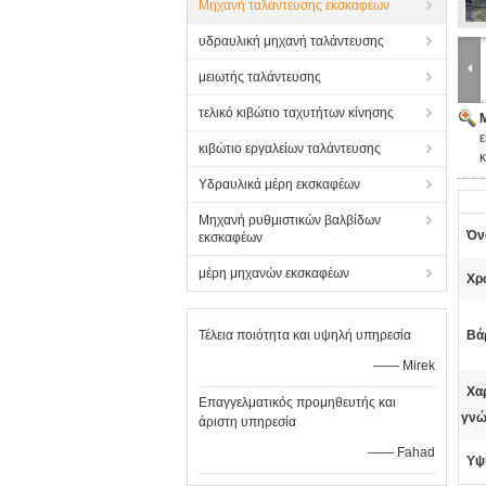
Μηχανή ταλάντευσης εκσκαφέων
υδραυλική μηχανή ταλάντευσης
μειωτής ταλάντευσης
τελικό κιβώτιο ταχυτήτων κίνησης
κιβώτιο εργαλείων ταλάντευσης
κ
Υδραυλικά μέρη εκσκαφέων
Μηχανή ρυθμιστικών βαλβίδων
Όν
εκσκαφέων
μέρη μηχανών εκσκαφέων
Χρ
Τέλεια ποιότητα και υψηλή υπηρεσία
Βά
—— Mirek
Χα
Επαγγελματικός προμηθευτής και
γνώ
άριστη υπηρεσία
—— Fahad
Υψ