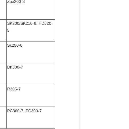
Zax200-3
SK200/SK210-8, HD820-
5
Sk250-8
Dh300-7
R305-7
PC360-7, PC300-7