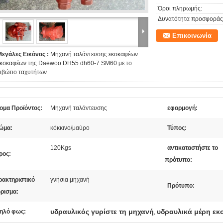
Όροι πληρωμής:
Δυνατότητα προσφοράς
Επικοινωνία
Μεγάλες Εικόνας :
Μηχανή ταλάντευσης εκσκαφέων
εκσκαφέων της Daewoo DH55 dh60-7 SM60 με το
ιβώτιο ταχυτήτων
ομα Προϊόντος:
Μηχανή ταλάντευσης
εφαρμογή:
ώμα:
κόκκινο/μαύρο
Τύπος:
120Kgs
αντικαταστήστε το
ρος:
πρότυπο:
ρακτηριστικό
γνήσια μηχανή
Πρότυπο:
ρισμα:
υδραυλικός γυρίστε τη μηχανή
υδραυλικά μέρη ε
ηλό φως:
,